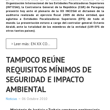
Organización Internacional de las Entidades Fiscalizadoras Superiores
(INTOSAI), la Contraloría General de la República (CGR) de Paraguay
Centro de Atención al Ciudadano
presentó hoy ante el plenario de la XX INCOSAI el dictamen de la
auditoría realizada al ejercicio fiscal 2009 de dicha entidad, que
aglutina a Entidades Fiscalizadoras Superiores (EFS) de todo el
Contactenos
mundo. La presentación estuvo a cargo del contralor general Octavio
Airaldi, ante la totalidad de los miembros de la entidad (189 EFS de
otros tantos países).
Leer más: EN XX CONGRESO DE LA INTOSAI
TAMPOCO REÚNE
REQUISITOS MÍNIMOS DE
SEGURIDAD E IMPACTO
AMBIENTAL
Noticias
06 Octubre 2010
Ministerio de Justicia y Trabajo construye penitenciaría