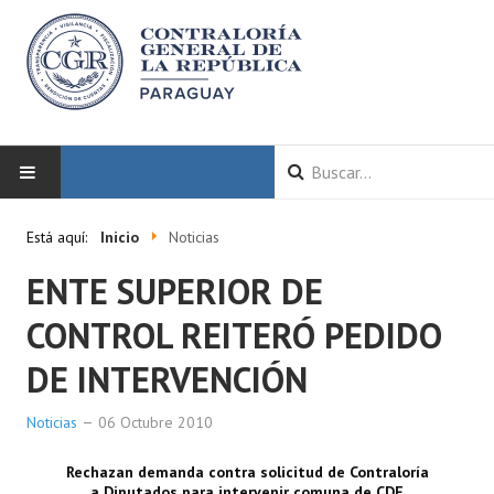
INICIO
Está aquí:
Inicio
Noticias
ENTE SUPERIOR DE
LA CGR
CONTROL REITERÓ PEDIDO
Autoridades
DE INTERVENCIÓN
Misión y Visión
Noticias
Marco Normativo
06 Octubre 2010
Organigrama
Rechazan demanda contra solicitud de Contraloría
a Diputados para intervenir comuna de CDE