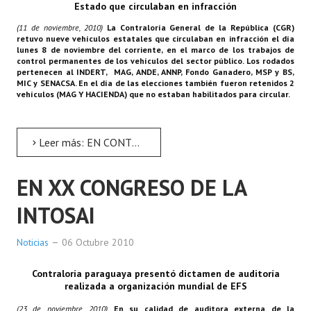
Estado que circulaban en infracción
Rendición de Cuentas ONG´s
(11 de noviembre, 2010)
La Contraloría General de la República (CGR)
retuvo nueve vehículos estatales que circulaban en infracción el día
Control de Vehículos del Estado
lunes 8 de noviembre del corriente, en el marco de los trabajos de
control permanentes de los vehículos del sector público. Los rodados
pertenecen al INDERT, MAG, ANDE, ANNP, Fondo Ganadero, MSP y BS,
Licitaciones
MIC y SENACSA. En el día de las elecciones también fueron retenidos 2
vehículos (MAG Y HACIENDA) que no estaban habilitados para circular.
FONACIDE y ROYALTIES
Informes NRM-mecip2015
Leer más: EN CONTROLES AL DIA SIGUIENTE DE LAS ELECCIONES MUNICIPALES
Declaración Jurada de Bienes Publicadas
EN XX CONGRESO DE LA
Informes de Evaluación del Plan de Mejoramiento
INTOSAI
ODS
Noticias
06 Octubre 2010
Riesgo Tecnológico
Contraloría paraguaya presentó dictamen de auditoría
Hambre Cero
realizada a organización mundial de EFS
CENTRO DE ATENCIÓN AL CIUDADANO
(23 de noviembre, 2010)
En su calidad de auditora externa de la