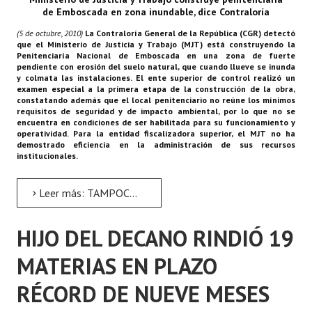
de Emboscada en zona inundable, dice Contraloría
(5 de octubre, 2010)
La Contraloría General de la República (CGR) detectó
que el Ministerio de Justicia y Trabajo (MJT) está construyendo la
Penitenciaría Nacional de Emboscada en una zona de fuerte
pendiente con erosión del suelo natural, que cuando llueve se inunda
y colmata las instalaciones. El ente superior de control realizó un
examen especial a la primera etapa de la construcción de la obra,
constatando además que el local penitenciario no reúne los mínimos
requisitos de seguridad y de impacto ambiental, por lo que no se
encuentra en condiciones de ser habilitada para su funcionamiento y
operatividad. Para la entidad fiscalizadora superior, el MJT no ha
demostrado eficiencia en la administración de sus recursos
institucionales.
Leer más: TAMPOCO REÚNE REQUISITOS MÍNIMOS DE SEGURIDAD E IMPACTO AMBIENTAL
HIJO DEL DECANO RINDIÓ 19
MATERIAS EN PLAZO
RÉCORD DE NUEVE MESES