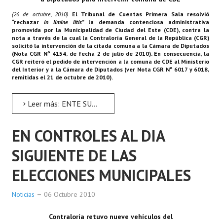
Plan Estratégico 2022 - 2026
(26 de octubre, 2010)
El Tribunal de Cuentas Primera Sala resolvió
“rechazar
in limine litis
” la demanda contenciosa administrativa
Sistema de Gestión de Calidad
promovida por la Municipalidad de Ciudad del Este (CDE), contra la
nota a través de la cual la Contraloría General de la República (CGR)
solicitó la intervención de la citada comuna a la Cámara de Diputados
Memorias
(Nota CGR Nº 4154, de fecha 2 de julio de 2010). En consecuencia, la
CGR reiteró el pedido de intervención a la comuna de CDE al Ministerio
Convenios
del Interior y a la Cámara de Diputados (ver Nota CGR Nº 6017 y 6018,
remitidas el 21 de octubre de 2010).
Resoluciones de Carácter General
Leer más: ENTE SUPERIOR DE CONTROL REITERÓ PEDIDO DE INTERVENCIÓN
Participación Ciudadana
EN CONTROLES AL DIA
ACTIVIDADES DE CONTROL
SIGUIENTE DE LAS
Informe y Dictamen sobre el Informe Financiero del Ministerio de 
ELECCIONES MUNICIPALES
Informes de Auditoría
Noticias
06 Octubre 2010
Rendición de Cuentas de Viáticos
Reporte de Hechos Punibles
Contraloría retuvo nueve vehículos del