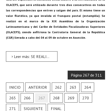
OLACEFS, que será utilizado durante tres días consecutivos en todas
las correspondencias que entren y salgan del país. El mismo tiene un
valor filatélico, ya que invalida el franqueo postal (estampilla). Se
realizó en el marco de la XIX Asamblea de la Organización
Latinoamericana y del Caribe de Entidades Fiscalizadoras Superiores
(OLACEFS), siendo anfitriona la Contraloría General de la República
(CGR) llevada a cabo del 04 al 09 de octubre en Asunción.
Leer más: SE REALIZÓ EN EL HOTEL GUARANÍ ESPLENDOR
Página 267 de 311
INICIO
ANTERIOR
262
263
264
265
266
267
268
269
270
271
SIGUIENTE
FINAL