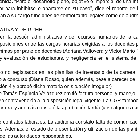
nida. “Para el desarrollo pleno, objetivo e imparcial de una in
tor para inhibirse o apartarse en su caso”, dice el reporte 
n a su cargo funciones de control tanto legales como de auditor
ATIVA Y DE RRHH
en la gestión administrativa y de recursos humanos de la car
aposiciones entre las cargas horarias exigidas a los docentes 
mas por parte de docentes (Adriana Vallovera y Víctor Mario Fél
evaluación de estudiantes, y negligencia en el sistema de i
 no registrados en las planillas de inventario de la carrera, 
o a concurso (Diana Rosso, quien además, pese a carecer del po
ción 4 y aprobó dicha materia en situación irregular).
vio Tomás Espínola Velázquez emitió factura personal y manejó
en contravención a la disposición legal vigente. La CGR tampoco
arrera, y además constató la aprobación tardía (y en algunos ca
e contratos laborales. La auditoría constató falta de comunicac
s. Además, el estado de presentación y utilización de las plan
 de las autoridades responsables.