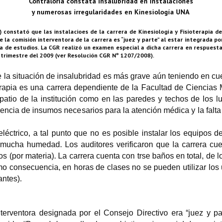
Contraloría constata insalubridad en instalaciones
y numerosas irregularidades en Kinesiología UNA
 constató que las instalacioes de la carrera de Kinesiología y Fisioterapia d
ue la comisión interventora de la carrera es “juez y parte” al estar integrada 
sa de estudios. La CGR realizó un examen especial a dicha carrera en respuest
r trimestre del 2009 (ver Resolución CGR Nº 1207/2008).
e la situación de insalubridad es más grave aún teniendo en cu
erapia es una carrera dependiente de la Facultad de Ciencia
 patio de la institución como en las paredes y techos de los 
encia de insumos necesarios para la atención médica y la falta 
léctrico, a tal punto que no es posible instalar los equipos de
mucha humedad. Los auditores verificaron que la carrera cue
 (por materia). La carrera cuenta con trse baños en total, de l
mo consecuencia, en horas de clases no se pueden utilizar los
antes).
terventora designada por el Consejo Directivo era “juez y par