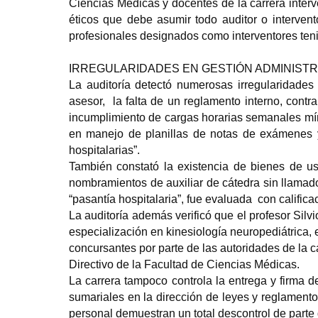
Ciencias Médicas y docentes de la carrera interve
éticos que debe asumir todo auditor o interven
profesionales designados como interventores teniá
IRREGULARIDADES EN GESTIÓN ADMINISTR
La auditoría detectó numerosas irregularidades 
asesor, la falta de un reglamento interno, contr
incumplimiento de cargas horarias semanales míni
en manejo de planillas de notas de exámenes y 
hospitalarias”.
También constató la existencia de bienes de uso
nombramientos de auxiliar de cátedra sin llamad
“pasantía hospitalaria”, fue evaluada con califica
La auditoría además verificó que el profesor Sil
especialización en kinesiología neuropediátrica, 
concursantes por parte de las autoridades de la c
Directivo de la Facultad de Ciencias Médicas.
La carrera tampoco controla la entrega y firma d
sumariales en la dirección de leyes y reglamento
personal demuestran un total descontrol de parte