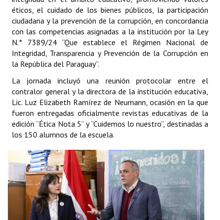
éticos, el cuidado de los bienes públicos, la participación
Rendición de Cuentas ONG´s
ciudadana y la prevención de la corrupción, en concordancia
con las competencias asignadas a la institución por la Ley
Control de Vehículos del Estado
N.° 7389/24 “Que establece el Régimen Nacional de
Integridad, Transparencia y Prevención de la Corrupción en
Licitaciones
la República del Paraguay”.
FONACIDE y ROYALTIES
La jornada incluyó una reunión protocolar entre el
contralor general y la directora de la institución educativa,
Informes NRM-mecip2015
Lic. Luz Elizabeth Ramírez de Neumann, ocasión en la que
fueron entregadas oficialmente revistas educativas de la
Declaración Jurada de Bienes Publicadas
edición “Ética Nota 5” y “Cuidemos lo nuestro”, destinadas a
los 150 alumnos de la escuela.
Informes de Evaluación del Plan de Mejoramiento
ODS
Riesgo Tecnológico
Hambre Cero
CENTRO DE ATENCIÓN AL CIUDADANO