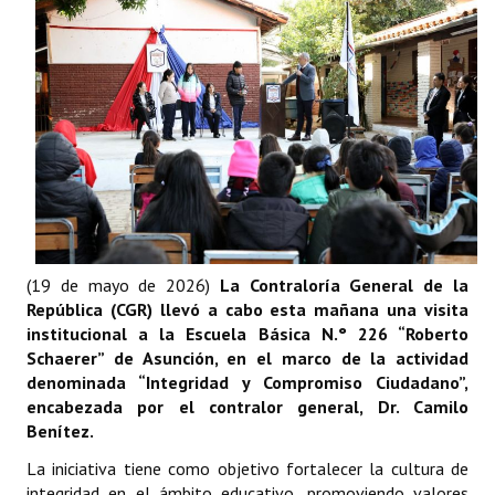
Plan Estratégico 2022 - 2026
Sistema de Gestión de Calidad
Memorias
Convenios
Resoluciones de Carácter General
Participación Ciudadana
(19 de mayo de 2026)
La Contraloría General de la
ACTIVIDADES DE CONTROL
República (CGR) llevó a cabo esta mañana una visita
institucional a la Escuela Básica N.° 226 “Roberto
Informe y Dictamen sobre el Informe Financiero del Ministerio de 
Schaerer” de Asunción, en el marco de la actividad
denominada “Integridad y Compromiso Ciudadano”,
Informes de Auditoría
encabezada por el contralor general, Dr. Camilo
Benítez.
Rendición de Cuentas de Viáticos
La iniciativa tiene como objetivo fortalecer la cultura de
Reporte de Hechos Punibles
integridad en el ámbito educativo, promoviendo valores