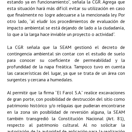
estando ya en funcionamiento”, señala la CGR. Agrega que
esta situación hará más difícil evitar su utilización en caso
Centro de Atención al Ciudadano
que finalmente no logre adecuarse a la mencionada ley. Por
otro lado, “al eludir los procedimientos de evaluación de
Contactenos
impacto ambiental se está dejando de lado a la ciudadanía,
lo que a la larga hace inviable un proyecto o actividad”.
La CGR señala que la SEAM gestionó el decreto de
contingencia ambiental sin contar con el estudio de suelo
para conocer su coeficiente de permeabilidad y la
profundidad de la napa freática. Tampoco tuvo en cuenta
las caracerísticas del lugar, ya que se trata de un área con
surgentes y cercana a humedales.
Al permitir que la firma “El Farol S.A.” realice excavaciones
de gran porte, con posibilidad de destrucción del sitio como
patrimonio histórico y/o reliquias que pudieran encontrarse
en la zona sin posibilidad de reversión alguna, la SEAM
también transgredió la Constitución Nacional (Art. 81),
respecto al patrimonio cultural. Al no solicitar la
autorizción de la autoridad de aplicación para la realización