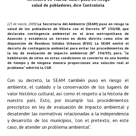
Plan Estratégico 2022 - 2026
salud de pobladores, dice Contraloría
Sistema de Gestión de Calidad
(23 de marzo, 2009)
La Secretaría del Ambiente (SEAM) puso en riesgo la
salud de los pobladores de Villeta con el Decreto Nº 230/08, que
Memorias
declaraba contingencia ambiental en el área metropolitana de
Asunción y establecía un terreno en dicho distrito como sitio de
Convenios
disposición de Residuos Sólidos Urbanos (RSU). La SEAM emitió el
decreto de contingencia ambiental para evitar los procedimientos de
la ley de evaluación de impacto ambiental (Nº 294/93), pero, “la
Resoluciones de Carácter General
habilitación de sitios en estas condiciones se convierte en una bomba
de tiempo y de ninguna manera proporcionan una solución real al
Participación Ciudadana
problema” advirtió la CGR.
Con su decreto, la SEAM también puso en riesgo el
ACTIVIDADES DE CONTROL
ambiente, el cuidado y la conservación de los lugares de
valor histórico cultural, así como el respeto a la historia de
Informe y Dictamen sobre el Informe Financiero del Ministerio de 
nuestro país. Esto, por incumplir los procedimientos
prescriptos en ley de evaluación de impacto ambiental y
Informes de Auditoría
desatender las normativas relacionadas a la independencia
y desarrollo de los municipios, “con el pretexto, en este
Rendición de Cuentas de Viáticos
caso, de atender un problema ambiental”.
Reporte de Hechos Punibles