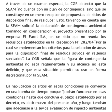
A través de un examen especial, la CGR detectó que la
Rendición de Cuentas ONG´s
SEAM “no cuenta con un plan de contingencia, sino que se
constituye en un mero receptor de propuestas de sitios de
Control de Vehículos del Estado
disposición final de resíduos”. Esto, teniendo en cuenta que
la SEAM solicitó la declaración de contingencia ambiental
Licitaciones
tomando en consideración el proyecto presentado por la
empresa El Farol S.A., en un sitio que no reunía los
FONACIDE y ROYALTIES
requisitos establecidos en la Resolucion Nº 282/04 “Por la
cual se implementan los criterios para la selección de áreas
Informes NRM-mecip2015
para la disposición final de resíduos sólidos en rellenos
sanitarios”. La CGR señala que la figura de contingencia
Declaración Jurada de Bienes Publicadas
ambiental no esta reglamentada y su alcance no está
Informes de Evaluación del Plan de Mejoramiento
definido, y que esta situación permite su uso en forma
discrecional por la SEAM.
ODS
La habilitación de sitios en estas condiciones se convierte
Riesgo Tecnológico
en una bomba de tiempo porque “podrán funcionar en esas
condiciones hasta que concluya el plazo establecido por el
Hambre Cero
decreto, es decir marzo del presente año, y luego tendrán
que adecuarse a la ley de evaluación de impacto ambiental
CENTRO DE ATENCIÓN AL CIUDADANO