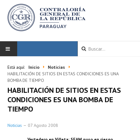
INICIO
Está aquí:
Inicio
Noticias
HABILITACIÓN DE SITIOS EN ESTAS CONDICIONES ES UNA
LA CGR
BOMBA DE TIEMPO
HABILITACIÓN DE SITIOS EN ESTAS
Autoridades
CONDICIONES ES UNA BOMBA DE
TIEMPO
Misión y Visión
Marco Normativo
Noticias
07 Agosto 2008
Organigrama
Vertedero en Villeta: SEAM puso en riesgo