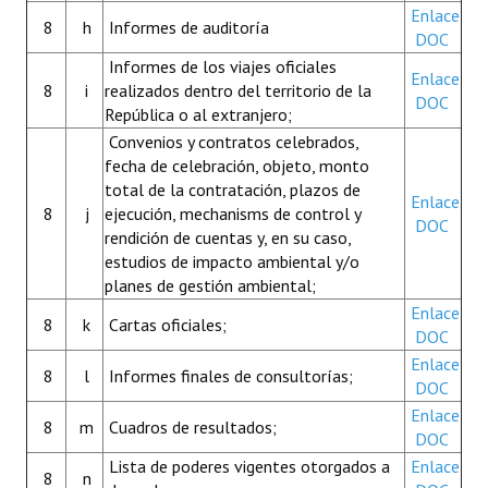
Enlace
8
h
Informes de auditoría
DOC
Informes de los viajes oficiales
Enlace
8
i
realizados dentro del territorio de la
DOC
República o al extranjero;
Convenios y contratos celebrados,
fecha de celebración, objeto, monto
total de la contratación, plazos de
Enlace
8
j
ejecución, mechanisms de control y
DOC
rendición de cuentas y, en su caso,
estudios de impacto ambiental y/o
planes de gestión ambiental;
Enlace
8
k
Cartas oficiales;
DOC
Enlace
8
l
Informes finales de consultorías;
DOC
Enlace
8
m
Cuadros de resultados;
DOC
Lista de poderes vigentes otorgados a
Enlace
8
n