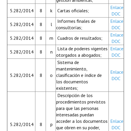
gestión ambiental;
Enlace
5.282/2014
8
k
Cartas oficiales;
DOC
Informes finales de
Enlace
5.282/2014
8
l
consultorías;
DOC
Enlace
5.282/2014
8
m
Cuadros de resultados;
DOC
Lista de poderes vigentes
Enlace
5.282/2014
8
n
otorgados a abogados;
DOC
Sistema de
mantenimiento,
Enlace
5.282/2014
8
o
clasificación e índice de
DOC
los documentos
existentes;
Descripción de los
procedimientos previstos
para que las personas
interesadas puedan
acceder a los documentos
Enlace
5.282/2014
8
p
que obren en su poder,
DOC