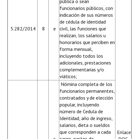
pública o sean
funcionarios públicos, con
Rendición de Cuentas ONG´s
indicación de sus números
de cédula de identidad
Control de Vehículos del Estado
5.282/2014
8
e
civil, las funciones que
Licitaciones
realizan, los salarios u
honorarios que perciben en
FONACIDE y ROYALTIES
forma mensual,
incluyendo todos los
Informes NRM-mecip2015
adicionales, prestaciones
complementarias y/o
Declaración Jurada de Bienes Publicadas
viáticos;
Nómina completa de los
Informes de Evaluación del Plan de Mejoramiento
funcionarios permanentes,
contratados y de elección
ODS
popular, incluyendo
Riesgo Tecnológico
número de Cedula de
Identidad, año de ingreso,
Hambre Cero
salarios, dieta o sueldos
que corresponden a cada
Enlace
CENTRO DE ATENCIÓN AL CIUDADANO
c
cargo, gastos de