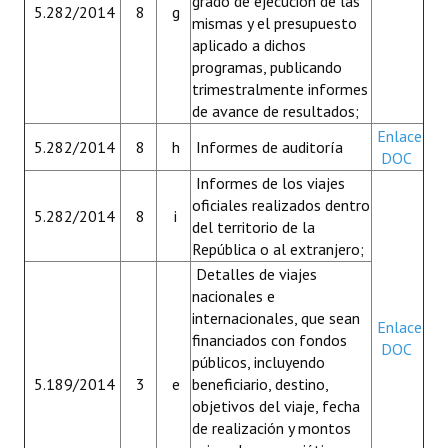
grado de ejecución de las
5.282/2014
8
g
mismas y el presupuesto
aplicado a dichos
programas, publicando
trimestralmente informes
de avance de resultados;
Enlace
5.282/2014
8
h
Informes de auditoría
DOC
Informes de los viajes
oficiales realizados dentro
5.282/2014
8
i
del territorio de la
República o al extranjero;
Detalles de viajes
nacionales e
internacionales, que sean
Enlace
financiados con fondos
DOC
públicos, incluyendo
5.189/2014
3
e
beneficiario, destino,
objetivos del viaje, fecha
de realización y montos