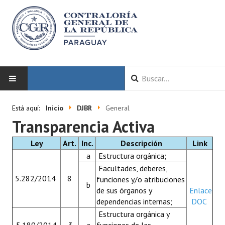
INICIO
Está aquí:
Inicio
DJBR
General
Transparencia Activa
LA CGR
Ley
Art.
Inc.
Descripción
Link
Autoridades
a
Estructura orgánica;
Facultades, deberes,
Misión y Visión
5.282/2014
8
funciones y/o atribuciones
b
de sus órganos y
Enlace
Marco Normativo
dependencias internas;
DOC
Organigrama
Estructura orgánica y