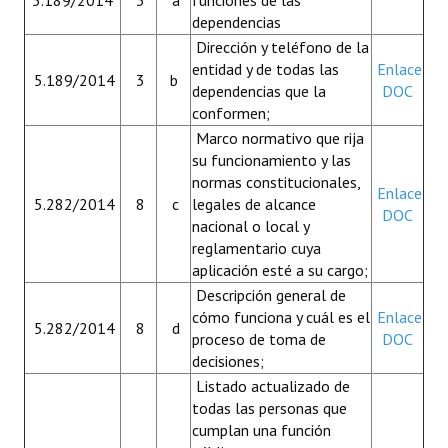
5.189/2014
3
a
funciones de las
Plan Estratégico 2022 - 2026
dependencias
Dirección y teléfono de la
Sistema de Gestión de Calidad
entidad y de todas las
Enlace
5.189/2014
3
b
dependencias que la
DOC
Memorias
conformen;
Marco normativo que rija
Convenios
su funcionamiento y las
Resoluciones de Carácter General
normas constitucionales,
Enlace
5.282/2014
8
c
legales de alcance
DOC
Participación Ciudadana
nacional o local y
reglamentario cuya
ACTIVIDADES DE CONTROL
aplicación esté a su cargo;
Descripción general de
Informe y Dictamen sobre el Informe Financiero del Ministerio de 
cómo funciona y cuál es el
Enlace
5.282/2014
8
d
proceso de toma de
DOC
Informes de Auditoría
decisiones;
Listado actualizado de
Rendición de Cuentas de Viáticos
todas las personas que
cumplan una función
Reporte de Hechos Punibles