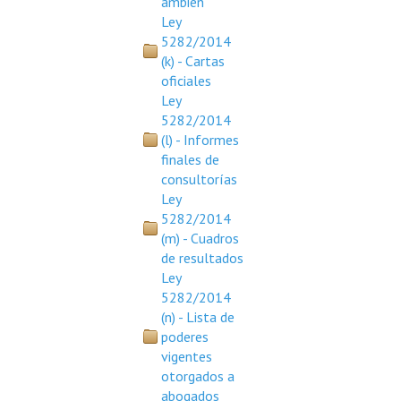
ambien
Ley
5282/2014
(k) - Cartas
oficiales
Ley
5282/2014
(l) - Informes
finales de
consultorías
Ley
5282/2014
(m) - Cuadros
de resultados
Ley
5282/2014
(n) - Lista de
poderes
vigentes
otorgados a
abogados