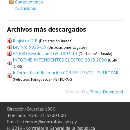
Complemento
Nutricional
Archivos más descargados
Registro DJB
(Declaración Jurada)
Ley Nro 5033-13
(Disposiciones Legales)
ANEXO Resolucion CGR 1004-13
(Declaración Jurada)
INFORME INTENDENTES ELECTOS 2015 2020
(CGR-
DJBR)
Informe Final Resolución CGR Nº 119/12- PETROPAR
(Petróleos Paraguayos - PETROPAR)
Powered by
Phoca Download
Dirección: Bruselas 1880
Teléfono: +595 21 6200 000
Email: atencion@contraloria.gov.py
© 2019 - Contraloría General de la República