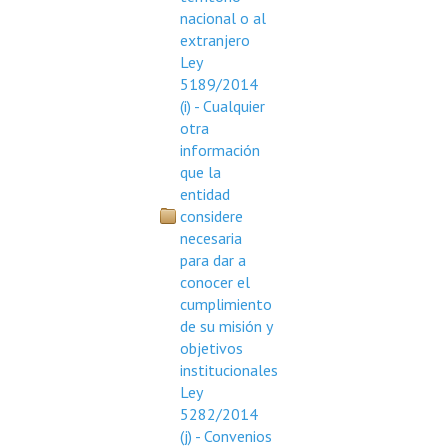
nacional o al
extranjero
Ley
5189/2014
(i) - Cualquier
otra
información
que la
entidad
considere
necesaria
para dar a
conocer el
cumplimiento
de su misión y
objetivos
institucionales
Ley
5282/2014
(j) - Convenios