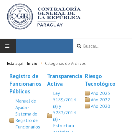
INICIO
Está aquí:
Inicio
Categorias de Archivos
LA CGR
Registro de
Transparencia
Riesgo
Funcionarios
Activa
Tecnológico
Autoridades
Públicos
Ley
Año 2025
5189/2014
Año 2022
Manual de
Misión y Visión
(a) y
Año 2020
Ayuda -
5282/2014
Marco Normativo
Sistema de
(a) -
Registro de
Organigrama
Estructura
Funcionarios