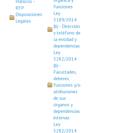
orgánica y
Públicos -
Plan Estratégico 2022 - 2026
funciones
RFP
Ley
Disposiciones
Sistema de Gestión de Calidad
5189/2014
Legales
(b) - Dirección
Memorias
y teléfono de
la entidad y
Convenios
dependencias
Ley
Resoluciones de Carácter General
5282/2014
(b) -
Participación Ciudadana
Facultades,
deberes,
ACTIVIDADES DE CONTROL
funciones y/o
atribuciones
Informe y Dictamen sobre el Informe Financiero del Ministerio de 
de sus
órganos y
Informes de Auditoría
dependencias
internas
Rendición de Cuentas de Viáticos
Ley
Reporte de Hechos Punibles
5282/2014