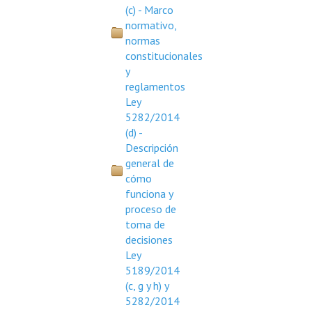
(c) - Marco
Rendición de Cuentas ONG´s
normativo,
normas
Control de Vehículos del Estado
constitucionales
y
Licitaciones
reglamentos
Ley
FONACIDE y ROYALTIES
5282/2014
(d) -
Informes NRM-mecip2015
Descripción
general de
Declaración Jurada de Bienes Publicadas
cómo
Informes de Evaluación del Plan de Mejoramiento
funciona y
proceso de
ODS
toma de
decisiones
Riesgo Tecnológico
Ley
5189/2014
Hambre Cero
(c, g y h) y
5282/2014
CENTRO DE ATENCIÓN AL CIUDADANO