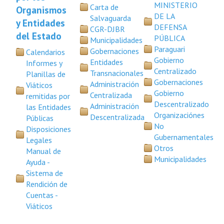
MINISTERIO
Carta de
Organismos
DE LA
Salvaguarda
y Entidades
DEFENSA
CGR-DJBR
del Estado
PÚBLICA
Municipalidades
Paraguari
Gobernaciones
Calendarios
Gobierno
Entidades
Informes y
Centralizado
Transnacionales
Planillas de
Gobernaciones
Administración
Viáticos
Gobierno
Centralizada
remitidas por
Descentralizado
Administración
las Entidades
Organizaciónes
Descentralizada
Públicas
No
Disposiciones
Gubernamentales
Legales
Otros
Manual de
Municipalidades
Ayuda -
Sistema de
Rendición de
Cuentas -
Viáticos