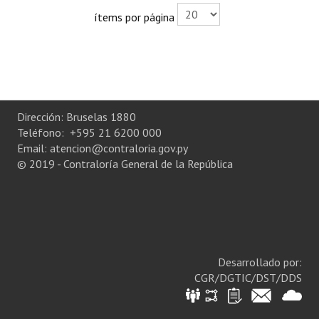
Plan Estratégico 2022 - 2026
ítems por página
Sistema de Gestión de Calidad
Memorias
Convenios
Dirección: Bruselas 1880
Resoluciones de Carácter General
Teléfono: +595 21 6200 000
Email: atencion@contraloria.gov.py
Participación Ciudadana
© 2019 - Contraloría General de la República
ACTIVIDADES DE CONTROL
Informe y Dictamen sobre el Informe Financiero del Ministerio de 
Informes de Auditoría
Desarrollado por:
CGR/DGTIC/DST/DDS
Rendición de Cuentas de Viáticos
Reporte de Hechos Punibles