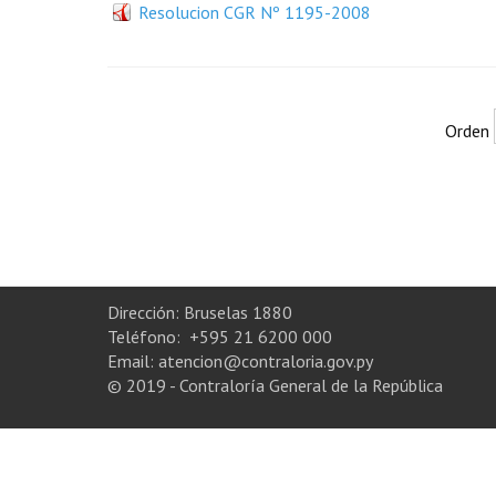
Resolucion CGR Nº 1195-2008
Orden
Dirección: Bruselas 1880
Teléfono: +595 21 6200 000
Email: atencion@contraloria.gov.py
© 2019 - Contraloría General de la República