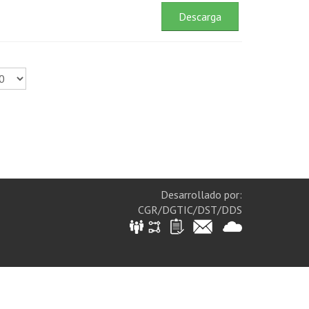
Descarga
Desarrollado por:
CGR/DGTIC/DST/DDS