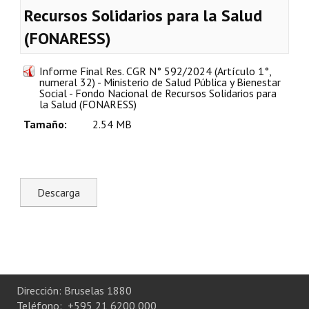
Recursos Solidarios para la Salud
Plan Estratégico 2022 - 2026
(FONARESS)
Sistema de Gestión de Calidad
Memorias
Informe Final Res. CGR N° 592/2024 (Artículo 1°,
numeral 32) - Ministerio de Salud Pública y Bienestar
Social - Fondo Nacional de Recursos Solidarios para
Convenios
la Salud (FONARESS)
Tamaño:
2.54 MB
Resoluciones de Carácter General
Participación Ciudadana
ACTIVIDADES DE CONTROL
Informe y Dictamen sobre el Informe Financiero del Ministerio de 
Informes de Auditoría
Rendición de Cuentas de Viáticos
Dirección: Bruselas 1880
Reporte de Hechos Punibles
Teléfono: +595 21 6200 000