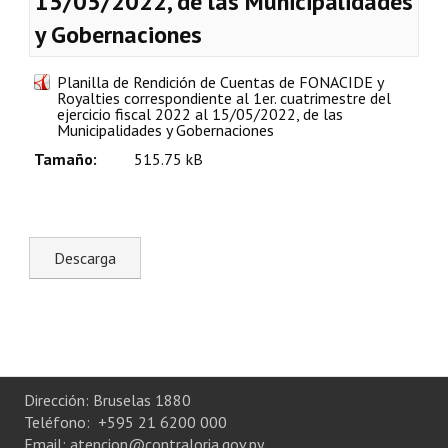
15/05/2022, de las Municipalidades
Plan Estratégico 2022 - 2026
y Gobernaciones
Sistema de Gestión de Calidad
Planilla de Rendición de Cuentas de FONACIDE y
Royalties correspondiente al 1er. cuatrimestre del
Memorias
ejercicio fiscal 2022 al 15/05/2022, de las
Municipalidades y Gobernaciones
Convenios
Tamaño:
515.75 kB
Resoluciones de Carácter General
Participación Ciudadana
ACTIVIDADES DE CONTROL
Informe y Dictamen sobre el Informe Financiero del Ministerio de 
Informes de Auditoría
Rendición de Cuentas de Viáticos
Dirección: Bruselas 1880
Teléfono: +595 21 6200 000
Reporte de Hechos Punibles
Email: atencion@contraloria.gov.py