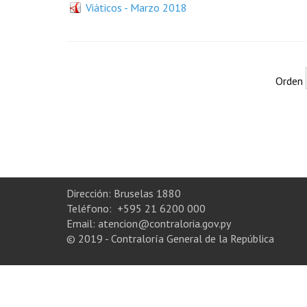
Viáticos - Marzo 2018
Orden
Dirección: Bruselas 1880
Teléfono: +595 21 6200 000
Email: atencion@contraloria.gov.py
© 2019 - Contraloría General de la República