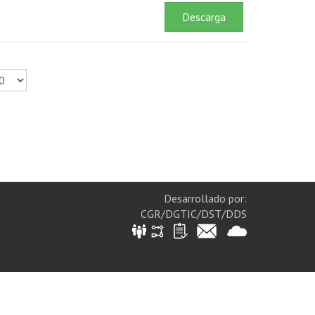
Descarga
Desarrollado por:
CGR/DGTIC/DST/DDS