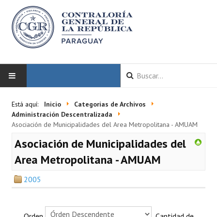
INICIO
Está aquí:
Inicio
Categorias de Archivos
Administración Descentralizada
LA CGR
Asociación de Municipalidades del Area Metropolitana - AMUAM
Asociación de Municipalidades del
Autoridades
Area Metropolitana - AMUAM
Misión y Visión
2005
Marco Normativo
Organigrama
Orden
Cantidad de