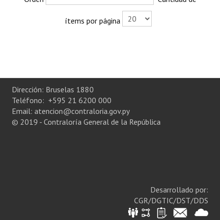
Plan Estratégico 2022 - 2026
ítems por página
Sistema de Gestión de Calidad
Memorias
Convenios
Dirección: Bruselas 1880
Resoluciones de Carácter General
Teléfono: +595 21 6200 000
Participación Ciudadana
Email: atencion@contraloria.gov.py
© 2019 - Contraloría General de la República
ACTIVIDADES DE CONTROL
Informe y Dictamen sobre el Informe Financiero del Ministerio de 
Informes de Auditoría
Desarrollado por:
Rendición de Cuentas de Viáticos
CGR/DGTIC/DST/DDS
Reporte de Hechos Punibles