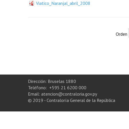
Viatico_Naranjal_abril_2008
Orden
Dirección: Bruselas 1880
Teléfono: +595 21 6200 000
Email: atencion@contraloria.gov.py
© 2019 - Contraloría General de la República