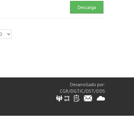
Descarga
Desarrollado por:
CGR/DGTIC/DST/DDS