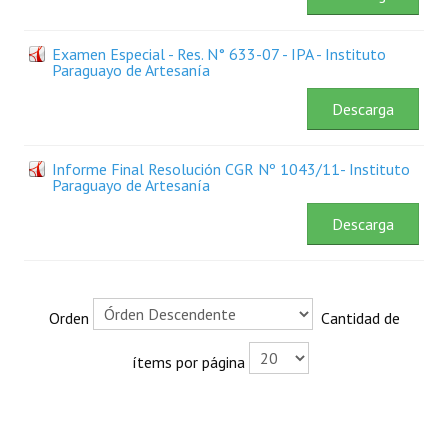
Rendición de Cuentas ONG´s
Examen Especial - Res. N° 633-07 - IPA - Instituto
Paraguayo de Artesanía
Control de Vehículos del Estado
Descarga
Licitaciones
FONACIDE y ROYALTIES
Informe Final Resolución CGR Nº 1043/11- Instituto
Paraguayo de Artesanía
Informes NRM-mecip2015
Descarga
Declaración Jurada de Bienes Publicadas
Informes de Evaluación del Plan de Mejoramiento
ODS
Orden
Cantidad de
Riesgo Tecnológico
ítems por página
Hambre Cero
CENTRO DE ATENCIÓN AL CIUDADANO