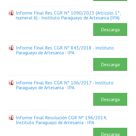
Plan Estratégico 2022 - 2026
Informe Final Res. CGR N° 1090/2023 (Artículo 1°,
numeral 6) - Instituto Paraguayo de Artesanía (IPA)
Sistema de Gestión de Calidad
Descarga
Memorias
Convenios
Informe Final Res. CGR N° 843/2018 - Instituto
Paraguayo de Artesanía - IPA
Resoluciones de Carácter General
Descarga
Participación Ciudadana
ACTIVIDADES DE CONTROL
Informe Final Res. CGR N° 106/2017 - Instituto
Paraguayo de Artesanía - IPA
Informe y Dictamen sobre el Informe Financiero del Ministerio de 
Descarga
Informes de Auditoría
Informe Final Resolución CGR Nº 196/2014,
Rendición de Cuentas de Viáticos
Instituto Paraguayo de Artesanía - IPA
Reporte de Hechos Punibles
Descarga