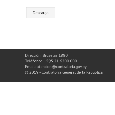
Dirección: Bruselas 1880
Teléfono: +595 21 6200 000
Email: atencion@contraloria.gov.py
© 2019 - Contraloría General de la República