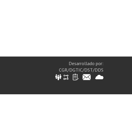
Desarrollado por:
CGR/DGTIC/DST/DDS