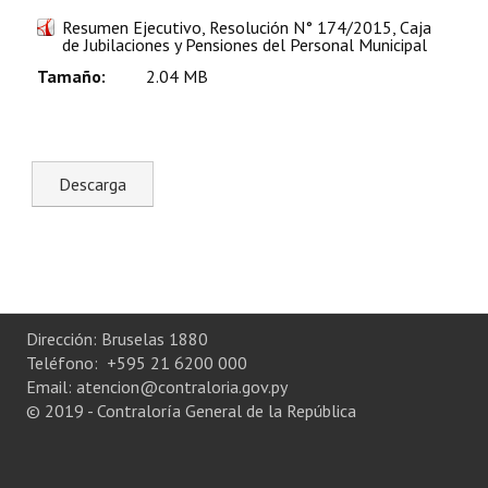
Plan Estratégico 2022 - 2026
Resumen Ejecutivo, Resolución N° 174/2015, Caja
de Jubilaciones y Pensiones del Personal Municipal
Sistema de Gestión de Calidad
Tamaño:
2.04 MB
Memorias
Convenios
Resoluciones de Carácter General
Participación Ciudadana
ACTIVIDADES DE CONTROL
Dirección: Bruselas 1880
Informe y Dictamen sobre el Informe Financiero del Ministerio de 
Teléfono: +595 21 6200 000
Email: atencion@contraloria.gov.py
Informes de Auditoría
© 2019 - Contraloría General de la República
Rendición de Cuentas de Viáticos
Reporte de Hechos Punibles