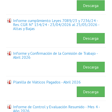
Plan Estratégico 2022 - 2026
Descarga
Sistema de Gestión de Calidad
Informe cumplimiento Leyes 7089/23 y 7236/24 -
Res. CGR N° 154/24 - 23/04/2026 al 25/05/2026 -
Memorias
Altas y Bajas
Convenios
Descarga
Resoluciones de Carácter General
Informe y Confirmación de la Comisión de Trabajo -
Participación Ciudadana
Abril 2026
ACTIVIDADES DE CONTROL
Descarga
Informe y Dictamen sobre el Informe Financiero del Ministerio de 
Planilla de Viáticos Pagados - Abril 2026
Informes de Auditoría
Descarga
Rendición de Cuentas de Viáticos
Informe de Control y Evaluación Resumido - Mes 4 -
Reporte de Hechos Punibles
Año 2026