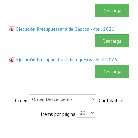
Rendición de Cuentas ONG´s
Descarga
Control de Vehículos del Estado
Ejecución Presupuestaria de Gastos - Abril 2026
Licitaciones
Descarga
FONACIDE y ROYALTIES
Ejecución Presupuestaria de Ingresos - Abril 2026
Informes NRM-mecip2015
Descarga
Declaración Jurada de Bienes Publicadas
Informes de Evaluación del Plan de Mejoramiento
ODS
Orden
Cantidad de
Riesgo Tecnológico
ítems por página
Hambre Cero
CENTRO DE ATENCIÓN AL CIUDADANO