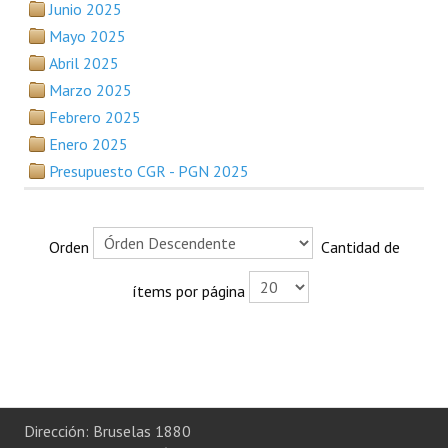
Junio 2025
Plan Estratégico 2022 - 2026
Mayo 2025
Sistema de Gestión de Calidad
Abril 2025
Marzo 2025
Memorias
Febrero 2025
Convenios
Enero 2025
Presupuesto CGR - PGN 2025
Resoluciones de Carácter General
Participación Ciudadana
Orden
Cantidad de
ACTIVIDADES DE CONTROL
ítems por página
Informe y Dictamen sobre el Informe Financiero del Ministerio de 
Informes de Auditoría
Rendición de Cuentas de Viáticos
Dirección: Bruselas 1880
Reporte de Hechos Punibles