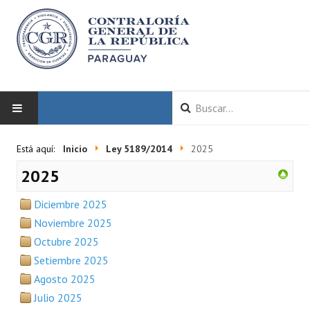
INICIO
Está aquí:
Inicio
Ley 5189/2014
2025
2025
LA CGR
Diciembre 2025
Autoridades
Noviembre 2025
Misión y Visión
Octubre 2025
Setiembre 2025
Marco Normativo
Agosto 2025
Organigrama
Julio 2025