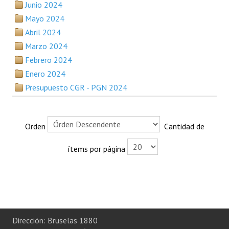
Junio 2024
Plan Estratégico 2022 - 2026
Mayo 2024
Sistema de Gestión de Calidad
Abril 2024
Marzo 2024
Memorias
Febrero 2024
Convenios
Enero 2024
Presupuesto CGR - PGN 2024
Resoluciones de Carácter General
Participación Ciudadana
Orden
Cantidad de
ACTIVIDADES DE CONTROL
ítems por página
Informe y Dictamen sobre el Informe Financiero del Ministerio de 
Informes de Auditoría
Rendición de Cuentas de Viáticos
Dirección: Bruselas 1880
Reporte de Hechos Punibles