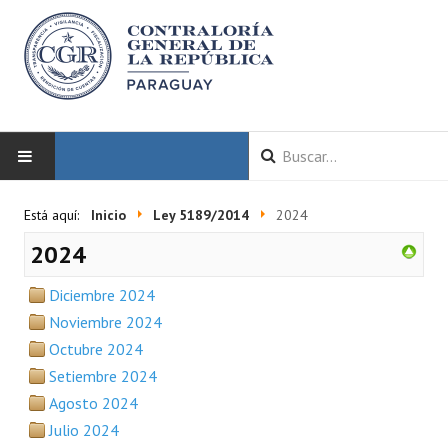
INICIO
Está aquí:
Inicio
Ley 5189/2014
2024
2024
LA CGR
Diciembre 2024
Autoridades
Noviembre 2024
Misión y Visión
Octubre 2024
Setiembre 2024
Marco Normativo
Agosto 2024
Organigrama
Julio 2024