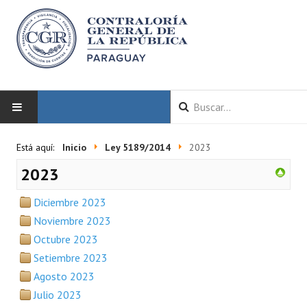
INICIO
Está aquí:
Inicio
Ley 5189/2014
2023
2023
LA CGR
Diciembre 2023
Autoridades
Noviembre 2023
Misión y Visión
Octubre 2023
Setiembre 2023
Marco Normativo
Agosto 2023
Organigrama
Julio 2023