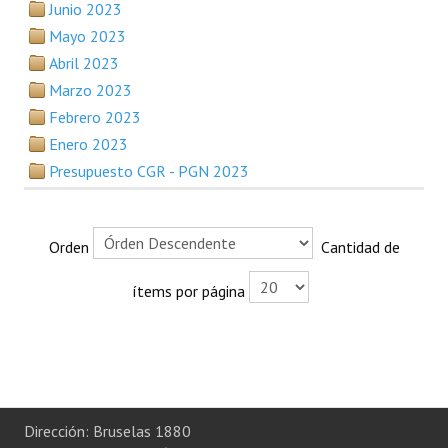
Junio 2023
Plan Estratégico 2022 - 2026
Mayo 2023
Sistema de Gestión de Calidad
Abril 2023
Marzo 2023
Memorias
Febrero 2023
Convenios
Enero 2023
Presupuesto CGR - PGN 2023
Resoluciones de Carácter General
Participación Ciudadana
Orden
Cantidad de
ACTIVIDADES DE CONTROL
ítems por página
Informe y Dictamen sobre el Informe Financiero del Ministerio de 
Informes de Auditoría
Rendición de Cuentas de Viáticos
Dirección: Bruselas 1880
Reporte de Hechos Punibles