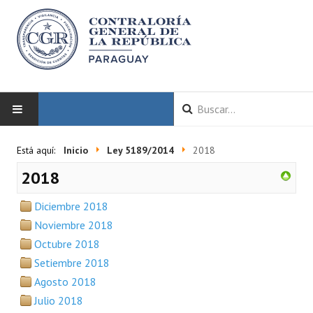
INICIO
Está aquí:
Inicio
Ley 5189/2014
2018
2018
LA CGR
Diciembre 2018
Autoridades
Noviembre 2018
Misión y Visión
Octubre 2018
Setiembre 2018
Marco Normativo
Agosto 2018
Organigrama
Julio 2018