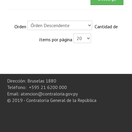
Rendición de Cuentas ONG´s
Control de Vehículos del Estado
Orden
Cantidad de
Licitaciones
ítems por página
FONACIDE y ROYALTIES
Informes NRM-mecip2015
Declaración Jurada de Bienes Publicadas
Dirección: Bruselas 1880
Informes de Evaluación del Plan de Mejoramiento
Teléfono: +595 21 6200 000
Email: atencion@contraloria.gov.py
ODS
© 2019 - Contraloría General de la República
Riesgo Tecnológico
Hambre Cero
CENTRO DE ATENCIÓN AL CIUDADANO