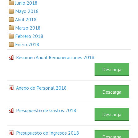
Junio 2018
Plan Estratégico 2022 - 2026
Mayo 2018
Sistema de Gestión de Calidad
Abril 2018
Marzo 2018
Memorias
Febrero 2018
Convenios
Enero 2018
Resoluciones de Carácter General
Resumen Anual Remuneraciones 2018
Participación Ciudadana
Descarga
ACTIVIDADES DE CONTROL
Anexo de Personal 2018
Descarga
Informe y Dictamen sobre el Informe Financiero del Ministerio de 
Informes de Auditoría
Presupuesto de Gastos 2018
Descarga
Rendición de Cuentas de Viáticos
Presupuesto de Ingresos 2018
Reporte de Hechos Punibles
Descarga