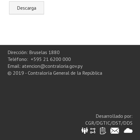
Rendición de Cuentas ONG´s
Control de Vehículos del Estado
Licitaciones
FONACIDE y ROYALTIES
Dirección: Bruselas 1880
Teléfono: +595 21 6200 000
Informes NRM-mecip2015
Email: atencion@contraloria.gov.py
© 2019 - Contraloría General de la República
Declaración Jurada de Bienes Publicadas
Informes de Evaluación del Plan de Mejoramiento
ODS
Riesgo Tecnológico
Desarrollado por:
CGR/DGTIC/DST/DDS
Hambre Cero
CENTRO DE ATENCIÓN AL CIUDADANO