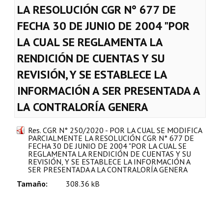
LA RESOLUCIÓN CGR N° 677 DE
Plan Estratégico 2022 - 2026
FECHA 30 DE JUNIO DE 2004 "POR
Sistema de Gestión de Calidad
LA CUAL SE REGLAMENTA LA
Memorias
RENDICIÓN DE CUENTAS Y SU
Convenios
REVISIÓN, Y SE ESTABLECE LA
INFORMACIÓN A SER PRESENTADA A
Resoluciones de Carácter General
LA CONTRALORÍA GENERA
Participación Ciudadana
Res. CGR N° 250/2020 - POR LA CUAL SE MODIFICA
ACTIVIDADES DE CONTROL
PARCIALMENTE LA RESOLUCIÓN CGR N° 677 DE
FECHA 30 DE JUNIO DE 2004 "POR LA CUAL SE
REGLAMENTA LA RENDICIÓN DE CUENTAS Y SU
Informe y Dictamen sobre el Informe Financiero del Ministerio de 
REVISIÓN, Y SE ESTABLECE LA INFORMACIÓN A
SER PRESENTADA A LA CONTRALORÍA GENERA
Informes de Auditoría
Tamaño:
308.36 kB
Rendición de Cuentas de Viáticos
Reporte de Hechos Punibles