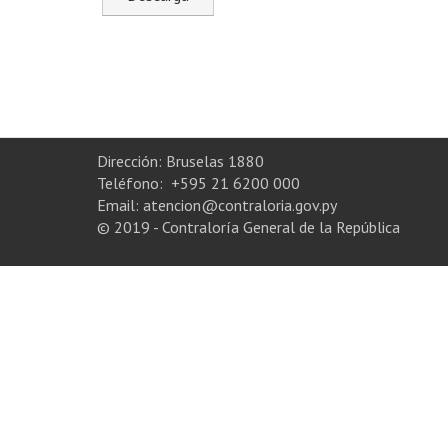
Dirección: Bruselas 1880
Teléfono: +595 21 6200 000
Email: atencion@contraloria.gov.py
© 2019 - Contraloría General de la República