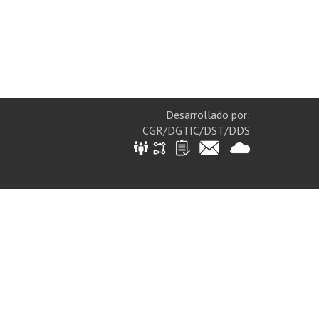
Desarrollado por:
CGR/DGTIC/DST/DDS