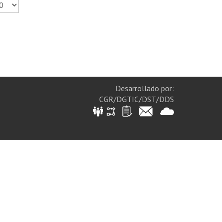
Desarrollado por:
CGR/DGTIC/DST/DDS