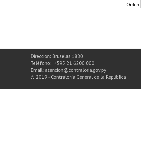
Orden
Dirección: Bruselas 1880
Teléfono: +595 21 6200 000
Email: atencion@contraloria.gov.py
© 2019 - Contraloría General de la República