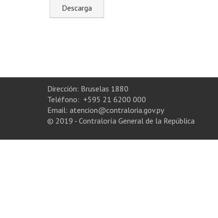
Dirección: Bruselas 1880
Teléfono: +595 21 6200 000
Email: atencion@contraloria.gov.py
© 2019 - Contraloría General de la República