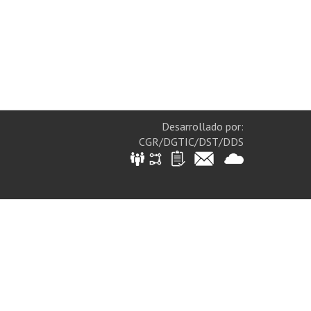
Desarrollado por:
CGR/DGTIC/DST/DDS