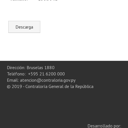
Plan Estratégico 2022 - 2026
Sistema de Gestión de Calidad
Memorias
Convenios
Resoluciones de Carácter General
Participación Ciudadana
Dirección: Bruselas 1880
Teléfono: +595 21 6200 000
ACTIVIDADES DE CONTROL
Email: atencion@contraloria.gov.py
© 2019 - Contraloría General de la República
Informe y Dictamen sobre el Informe Financiero del Ministerio de 
Informes de Auditoría
Rendición de Cuentas de Viáticos
Reporte de Hechos Punibles
Desarrollado por: