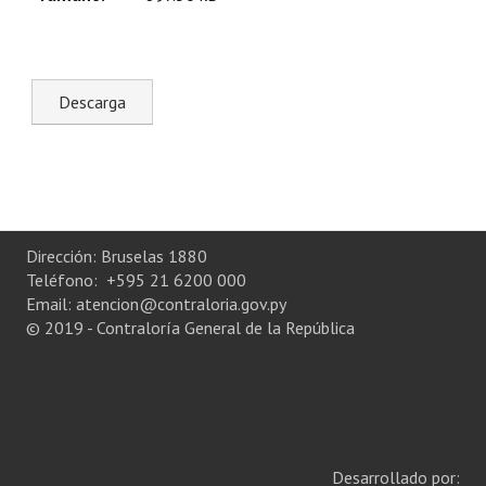
Plan Estratégico 2022 - 2026
Sistema de Gestión de Calidad
Memorias
Convenios
Resoluciones de Carácter General
Participación Ciudadana
Dirección: Bruselas 1880
Teléfono: +595 21 6200 000
ACTIVIDADES DE CONTROL
Email: atencion@contraloria.gov.py
© 2019 - Contraloría General de la República
Informe y Dictamen sobre el Informe Financiero del Ministerio de 
Informes de Auditoría
Rendición de Cuentas de Viáticos
Reporte de Hechos Punibles
Desarrollado por: