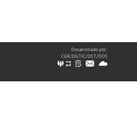
Desarrollado por:
CGR/DGTIC/DST/DDS