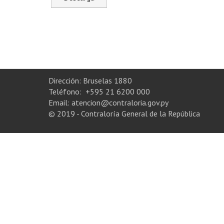
Dirección: Bruselas 1880
Teléfono: +595 21 6200 000
Email: atencion@contraloria.gov.py
© 2019 - Contraloría General de la República