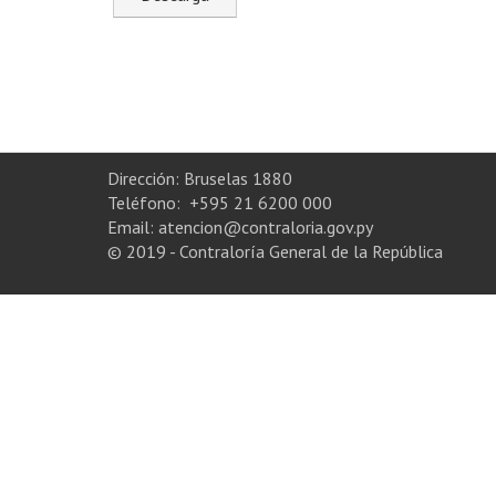
Dirección: Bruselas 1880
Teléfono: +595 21 6200 000
Email: atencion@contraloria.gov.py
© 2019 - Contraloría General de la República