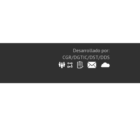
Desarrollado por:
CGR/DGTIC/DST/DDS