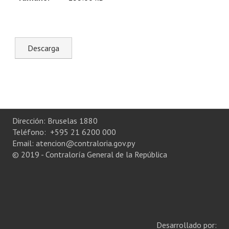
Plan Estratégico 2022 - 2026
Sistema de Gestión de Calidad
Memorias
Convenios
Resoluciones de Carácter General
Participación Ciudadana
Dirección: Bruselas 1880
Teléfono: +595 21 6200 000
ACTIVIDADES DE CONTROL
Email: atencion@contraloria.gov.py
© 2019 - Contraloría General de la República
Informe y Dictamen sobre el Informe Financiero del Ministerio de 
Informes de Auditoría
Rendición de Cuentas de Viáticos
Reporte de Hechos Punibles
Desarrollado por: