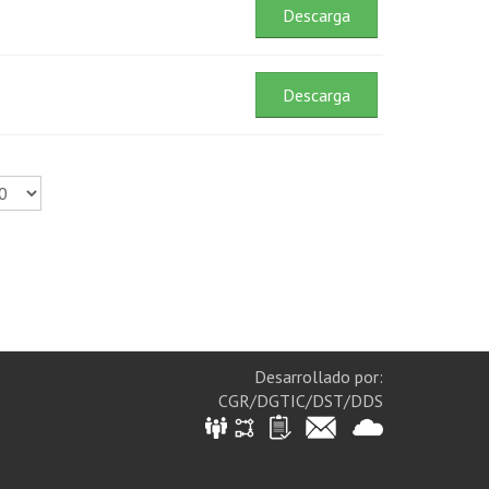
Descarga
Descarga
Desarrollado por:
CGR/DGTIC/DST/DDS