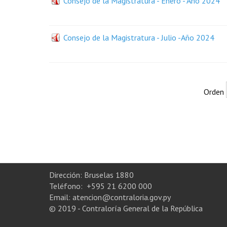
Consejo de la Magistratura - Enero - Año 2024
Consejo de la Magistratura - Julio -Año 2024
Orden
Dirección: Bruselas 1880
Teléfono: +595 21 6200 000
Email: atencion@contraloria.gov.py
© 2019 - Contraloría General de la República