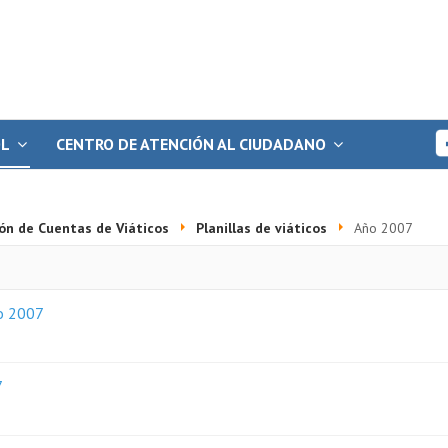
OL
CENTRO DE ATENCIÓN AL CIUDADANO
ón de Cuentas de Viáticos
Planillas de viáticos
Año 2007
ño 2007
7