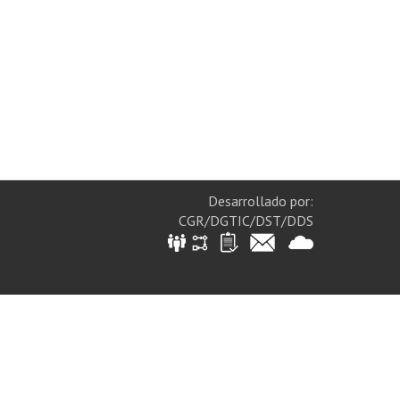
Desarrollado por:
CGR/DGTIC/DST/DDS