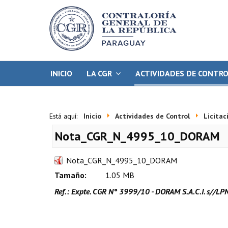
INICIO
LA CGR
ACTIVIDADES DE CONTR
Está aquí:
Inicio
Actividades de Control
Licitac
Nota_CGR_N_4995_10_DORAM
Nota_CGR_N_4995_10_DORAM
Tamaño:
1.05 MB
Ref.: Expte. CGR N° 3999/10 - DORAM S.A.C.I. s//LP