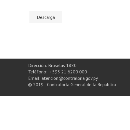
Dirección: Bruselas 1880
Teléfono: +595 21 6200 000
Email: atencion@contraloria.gov.py
© 2019 - Contraloría General de la República