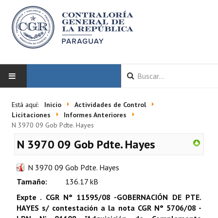
INICIO
Está aquí:
Inicio
Actividades de Control
Licitaciones
Informes Anteriores
LA CGR
N 3970 09 Gob Pdte. Hayes
N 3970 09 Gob Pdte. Hayes
Autoridades
Misión y Visión
N 3970 09 Gob Pdte. Hayes
Tamaño:
136.17 kB
Marco Normativo
Expte . CGR N° 11595/08 -GOBERNACIÓN DE PTE.
Organigrama
HAYES s/ contestación a la nota CGR N° 5706/08 -