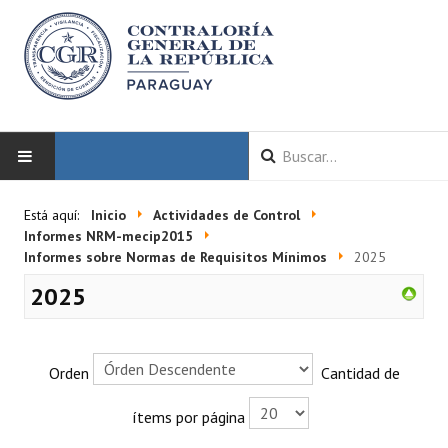
INICIO
Está aquí:
Inicio
Actividades de Control
Informes NRM-mecip2015
LA CGR
Informes sobre Normas de Requisitos Mínimos
2025
2025
Autoridades
Misión y Visión
Orden
Cantidad de
Marco Normativo
ítems por página
Organigrama