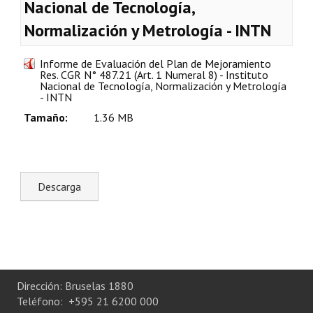
Nacional de Tecnología,
Plan Estratégico 2022 - 2026
Normalización y Metrología - INTN
Sistema de Gestión de Calidad
Informe de Evaluación del Plan de Mejoramiento
Memorias
Res. CGR N° 487.21 (Art. 1 Numeral 8) - Instituto
Nacional de Tecnología, Normalización y Metrología
- INTN
Convenios
Tamaño:
1.36 MB
Resoluciones de Carácter General
Participación Ciudadana
ACTIVIDADES DE CONTROL
Informe y Dictamen sobre el Informe Financiero del Ministerio de 
Informes de Auditoría
Rendición de Cuentas de Viáticos
Dirección: Bruselas 1880
Teléfono: +595 21 6200 000
Reporte de Hechos Punibles