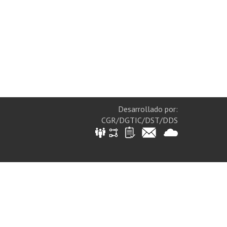
Desarrollado por:
CGR/DGTIC/DST/DDS