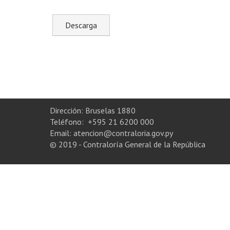
Dirección: Bruselas 1880
Teléfono: +595 21 6200 000
Email: atencion@contraloria.gov.py
© 2019 - Contraloría General de la República