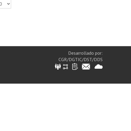
Desarrollado por:
CGR/DGTIC/DST/DDS