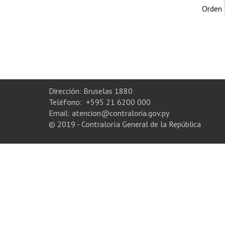
Orden
Dirección: Bruselas 1880
Teléfono: +595 21 6200 000
Email: atencion@contraloria.gov.py
© 2019 - Contraloría General de la República