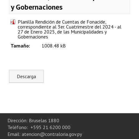
y Gobernaciones
Plan Estratégico 2022 - 2026
Sistema de Gestión de Calidad
Planilla Rendición de Cuentas de Fonacide,
correspondiente al 3er. Cuatrimestre del 2024 - al
Memorias
27 de Enero 2025, de las Municipalidades y
Gobernaciones
Convenios
Tamaño:
1008.48 kB
Resoluciones de Carácter General
Participación Ciudadana
ACTIVIDADES DE CONTROL
Informe y Dictamen sobre el Informe Financiero del Ministerio de 
Informes de Auditoría
Dirección: Bruselas 1880
Rendición de Cuentas de Viáticos
Teléfono: +595 21 6200 000
Email: atencion@contraloria.gov.py
Reporte de Hechos Punibles