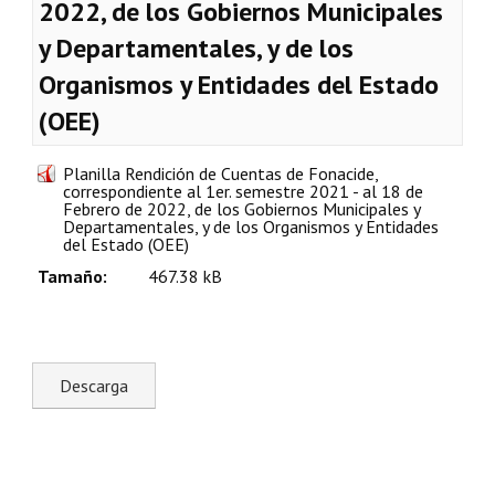
2022, de los Gobiernos Municipales
Plan Estratégico 2022 - 2026
y Departamentales, y de los
Sistema de Gestión de Calidad
Organismos y Entidades del Estado
Memorias
(OEE)
Convenios
Planilla Rendición de Cuentas de Fonacide,
correspondiente al 1er. semestre 2021 - al 18 de
Resoluciones de Carácter General
Febrero de 2022, de los Gobiernos Municipales y
Departamentales, y de los Organismos y Entidades
del Estado (OEE)
Participación Ciudadana
Tamaño:
467.38 kB
ACTIVIDADES DE CONTROL
Informe y Dictamen sobre el Informe Financiero del Ministerio de 
Informes de Auditoría
Rendición de Cuentas de Viáticos
Reporte de Hechos Punibles