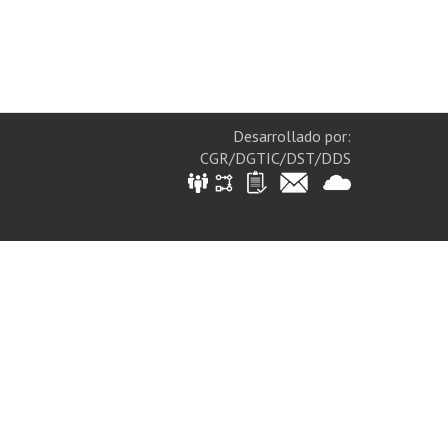
Desarrollado por:
CGR/DGTIC/DST/DDS