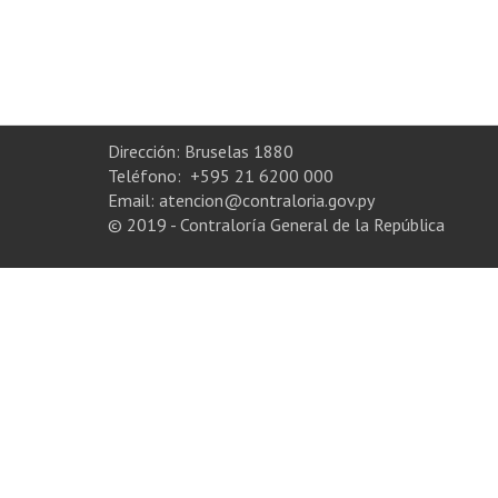
Dirección: Bruselas 1880
Teléfono: +595 21 6200 000
Email: atencion@contraloria.gov.py
© 2019 - Contraloría General de la República