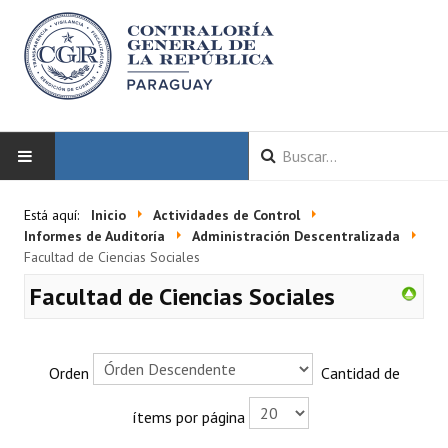
INICIO
Está aquí:
Inicio
Actividades de Control
Informes de Auditoría
Administración Descentralizada
LA CGR
Facultad de Ciencias Sociales
Facultad de Ciencias Sociales
Autoridades
Misión y Visión
Orden
Cantidad de
Marco Normativo
ítems por página
Organigrama