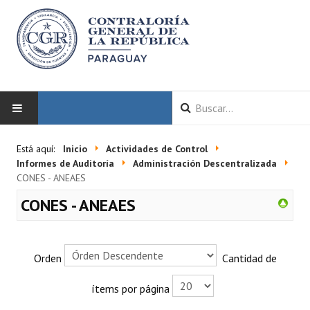
INICIO
Está aquí:
Inicio
Actividades de Control
Informes de Auditoría
Administración Descentralizada
LA CGR
CONES - ANEAES
CONES - ANEAES
Autoridades
Misión y Visión
Orden
Cantidad de
Marco Normativo
ítems por página
Organigrama