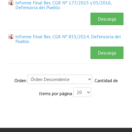
Informe Final Res. CGR Nº 177/2015 y 05/2016,
Plan Estratégico 2022 - 2026
Defensoría del Pueblo
Sistema de Gestión de Calidad
Descarga
Memorias
Informe Final Res. CGR Nº 855/2014, Defensoría del
Pueblo
Convenios
Descarga
Resoluciones de Carácter General
Participación Ciudadana
ACTIVIDADES DE CONTROL
Orden
Cantidad de
Informe y Dictamen sobre el Informe Financiero del Ministerio de 
ítems por página
Informes de Auditoría
Rendición de Cuentas de Viáticos
Reporte de Hechos Punibles