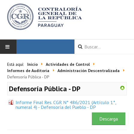
INICIO
Está aquí:
Inicio
Actividades de Control
Informes de Auditoría
Administración Descentralizada
LA CGR
Defensoría Pública - DP
Defensoría Pública - DP
Autoridades
Informe Final Res. CGR N° 486/2021 (Artículo 1°,
Misión y Visión
numeral 4) - Defensoría del Pueblo - DP
Marco Normativo
Descarga
Organigrama