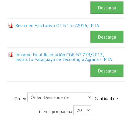
Descarga
Rendición de Cuentas ONG´s
Control de Vehículos del Estado
Resumen Ejectutivo OT N° 35/2016, IPTA
Licitaciones
Descarga
FONACIDE y ROYALTIES
Informe Final Resolución CGR Nº 773/2013,
Informes NRM-mecip2015
Instituto Paraguayo de Tecnología Agraria - IPTA
Declaración Jurada de Bienes Publicadas
Descarga
Informes de Evaluación del Plan de Mejoramiento
ODS
Orden
Cantidad de
Riesgo Tecnológico
ítems por página
Hambre Cero
CENTRO DE ATENCIÓN AL CIUDADANO