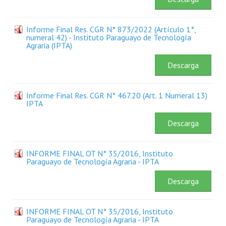
Plan Estratégico 2022 - 2026
Informe Final Res. CGR N° 873/2022 (Artículo 1°,
Sistema de Gestión de Calidad
numeral 42) - Instituto Paraguayo de Tecnología
Agraria (IPTA)
Memorias
Descarga
Convenios
Resoluciones de Carácter General
Informe Final Res. CGR N° 467.20 (Art. 1 Numeral 13)
IPTA
Participación Ciudadana
Descarga
ACTIVIDADES DE CONTROL
INFORME FINAL OT N° 35/2016, Instituto
Informe y Dictamen sobre el Informe Financiero del Ministerio de 
Paraguayo de Tecnología Agraria - IPTA
Informes de Auditoría
Descarga
Rendición de Cuentas de Viáticos
INFORME FINAL OT N° 35/2016, Instituto
Paraguayo de Tecnología Agraria - IPTA
Reporte de Hechos Punibles