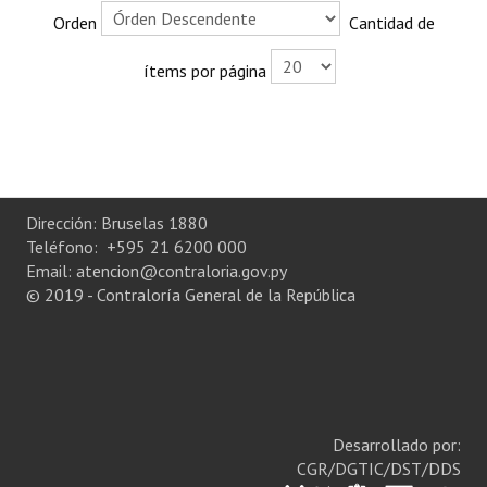
Orden
Cantidad de
Rendición de Cuentas ONG´s
ítems por página
Control de Vehículos del Estado
Licitaciones
FONACIDE y ROYALTIES
Informes NRM-mecip2015
Dirección: Bruselas 1880
Teléfono: +595 21 6200 000
Declaración Jurada de Bienes Publicadas
Email: atencion@contraloria.gov.py
© 2019 - Contraloría General de la República
Informes de Evaluación del Plan de Mejoramiento
ODS
Riesgo Tecnológico
Hambre Cero
Desarrollado por:
CGR/DGTIC/DST/DDS
CENTRO DE ATENCIÓN AL CIUDADANO