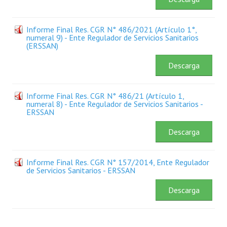
Plan Estratégico 2022 - 2026
Informe Final Res. CGR N° 486/2021 (Artículo 1°,
Sistema de Gestión de Calidad
numeral 9) - Ente Regulador de Servicios Sanitarios
(ERSSAN)
Memorias
Descarga
Convenios
Resoluciones de Carácter General
Informe Final Res. CGR N° 486/21 (Artículo 1,
numeral 8) - Ente Regulador de Servicios Sanitarios -
ERSSAN
Participación Ciudadana
Descarga
ACTIVIDADES DE CONTROL
Informe y Dictamen sobre el Informe Financiero del Ministerio de 
Informe Final Res. CGR N° 157/2014, Ente Regulador
de Servicios Sanitarios - ERSSAN
Informes de Auditoría
Descarga
Rendición de Cuentas de Viáticos
Reporte de Hechos Punibles