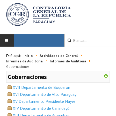
INICIO
Está aquí:
Inicio
Actividades de Control
Informes de Auditoría
Informes de Auditoria
LA CGR
Gobernaciones
Gobernaciones
Autoridades
XVII Departamento de Boqueron
Misión y Visión
XVI Departamento de Alto Paraguay
Marco Normativo
XV Departamento Presidente Hayes
XIV Departamento de Canindeyú
Organigrama
XIII Departamento de Amambay