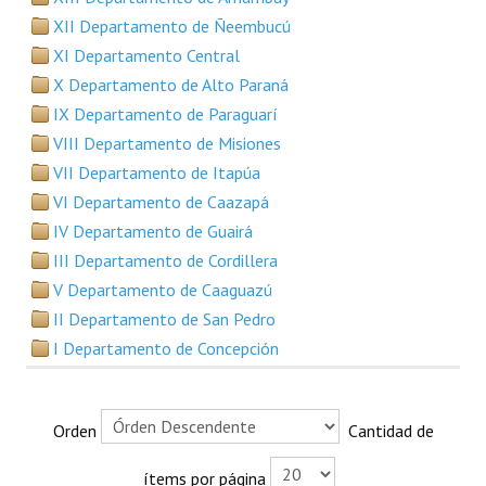
Plan Estratégico 2022 - 2026
XII Departamento de Ñeembucú
XI Departamento Central
Sistema de Gestión de Calidad
X Departamento de Alto Paraná
Memorias
IX Departamento de Paraguarí
VIII Departamento de Misiones
Convenios
VII Departamento de Itapúa
Resoluciones de Carácter General
VI Departamento de Caazapá
IV Departamento de Guairá
Participación Ciudadana
III Departamento de Cordillera
ACTIVIDADES DE CONTROL
V Departamento de Caaguazú
II Departamento de San Pedro
Informe y Dictamen sobre el Informe Financiero del Ministerio de 
I Departamento de Concepción
Informes de Auditoría
Rendición de Cuentas de Viáticos
Orden
Cantidad de
Reporte de Hechos Punibles
ítems por página