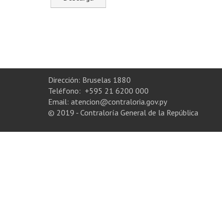
Dirección: Bruselas 1880
Teléfono: +595 21 6200 000
Email: atencion@contraloria.gov.py
© 2019 - Contraloría General de la República