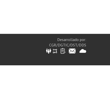
Desarrollado por:
CGR/DGTIC/DST/DDS