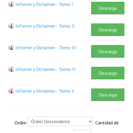
Informe y Dictamen - Tomo I
Plan Estratégico 2022 - 2026
Descarga
Sistema de Gestión de Calidad
Informe y Dictamen - Tomo II
Memorias
Descarga
Convenios
Informe y Dictamen - Tomo III
Descarga
Resoluciones de Carácter General
Participación Ciudadana
Informe y Dictamen - Tomo IV
Descarga
ACTIVIDADES DE CONTROL
Informe y Dictamen - Tomo V
Informe y Dictamen sobre el Informe Financiero del Ministerio de 
Descarga
Informes de Auditoría
Rendición de Cuentas de Viáticos
Orden
Cantidad de
Reporte de Hechos Punibles