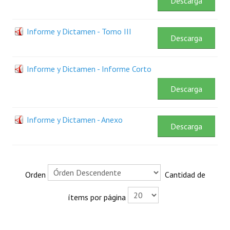
Descarga
Plan Estratégico 2022 - 2026
Sistema de Gestión de Calidad
Informe y Dictamen - Tomo III
Descarga
Memorias
Informe y Dictamen - Informe Corto
Convenios
Descarga
Resoluciones de Carácter General
Participación Ciudadana
Informe y Dictamen - Anexo
Descarga
ACTIVIDADES DE CONTROL
Informe y Dictamen sobre el Informe Financiero del Ministerio de 
Orden
Cantidad de
Informes de Auditoría
ítems por página
Rendición de Cuentas de Viáticos
Reporte de Hechos Punibles